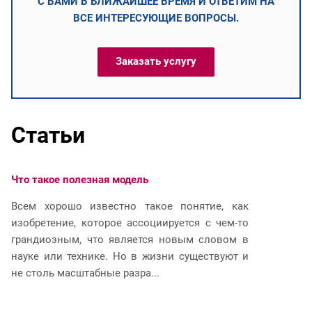
С ВАМИ В БЛИЖАЙШЕЕ ВРЕМЯ И ОТВЕТИМ НА
ВСЕ ИНТЕРЕСУЮЩИЕ ВОПРОСЫ.
Заказать услугу
Статьи
Что такое полезная модель
Ч
Всем хорошо известно такое понятие, как
И
изобретение, которое ассоциируется с чем-то
р
грандиозным, что является новым словом в
п
науке или технике. Но в жизни существуют и
и
не столь масштабные разра...
юр