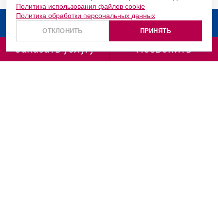
Политика использования файлов cookie
Политика обработки персональных данных
О компании
ОТКЛОНИТЬ
ПРИНЯТЬ
Услуги
Заказать услугу
Позвонить
Заказать звонок
+7 (499) 130-36-66
+7 (800) 201-98-72
ул. Маршала Рыбалко, д. 2, корп. 6, подъезд 1, офис
665/666
info@vashpatent.ru