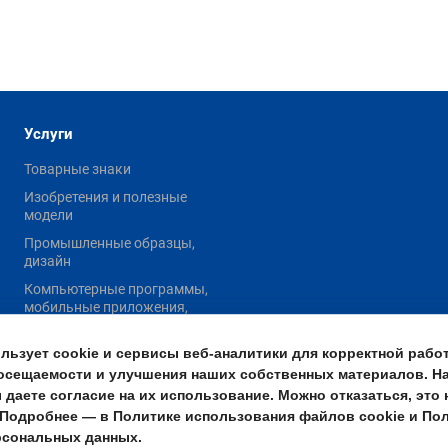
Услуги
Товарные знаки
Изобретения и полезные
модели
Промышленные образцы,
дизайн
Компьютерные программы,
мобильные приложения,
базы данных
льзует cookie и сервисы веб-аналитики для корректной работ
НМПТ и географические
указания
посещаемости и улучшения наших собственных материалов. Н
 даете согласие на их использование. Можно отказаться, это 
Авторские и смежные
 Подробнее — в Политике использования файлов cookie и По
права
рсональных данных.
Суды и споры