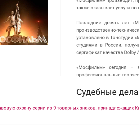
«Мосфильм» производит, пр
также оказывает услуги по
Последние десять лет «М
производственно-техничес
установлено в Тонстудии «
студиями в России, получ
сертификат качества Dolby 
«Мосфильм» сегодня – э
профессиональные творческ
Cудебные дела
авовую охрану серии из 9 товарных знаков, принадлежащих