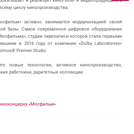
окатывает и реализует кино-теле- и видеопродукцию, а
 всему циклу кинопроизводства.
осфильм» активно занимается модернизацией своей
кой базы. Самое современное цифровое оборудование
Мосфильма», студии перезаписи которой стали первыми
ившими в 2016 году от компании «Dolby Laboratories»
Atmos® Premier Studio.
то новые технологии, активное кинопроизводство,
ие работники, раритетные коллекции.
 Киноконцерну «Мосфильм»