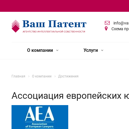
info@va
Схема пр
О компании
Услуги
Главная
О компании
Достижения
Ассоциация европейских 