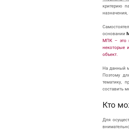
критерию па
назначения,
Самостоятел
основании
М
МПК – это 
некоторые и
объект.
На данный м
Поэтому дл
тематику, 
составить м
Кто мо
Для осущест
внимательно