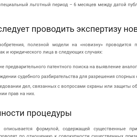
специальный льготный период – 6 месяцев между датой публ
следует проводить экспертизу н
зобретения, полезной модели на «новизну» проводится п
так и юридического лица в следующих случаях:
е предварительного патентного поиска на выявление аналого
ждении судебного разбирательства для разрешения спорных 
едовании дел, связанных с вопросами охраны или защиты об
ии прав на них.
нности процедуры
е описывается формулой, содержащей существенные пр
проводят по отношению к совокупности существенных
призн