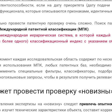
тентоспособности, если на дату приоритета (дату подач
 функционала, которые описываются признаками, идентичны
ьно провести патентную проверку очень сложно. Поиск п
еждународной патентной классификации (МПК)
.
международная иерархическая система, в которой каждый
 более одного) классификационный индекс с указанием об
омент каждая исследовательская область содержит по неско
я использования МПК, любых патентных баз, необходимо 
применить специальные фильтры, классификаторы, подобр
ногоязыковые запросы, чтобы в результате получить релева
жет провести проверку «новизны
вления экспертизы на «новизну» следует
привлечь опытно
 изучит технические характеристики объекта, составит корр