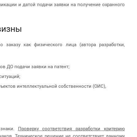
икации и датой подачи заявки на получение охранного
овизны
о заказу как физического лица (автора разработки,
в ДО подачи заявки на патент;
ситуаций;
ъектов интеллектуальной собственности (ОИС),
изнаки.
Проверку соответствия разработки критерию
аков.
Техническое решение не соответствует данному