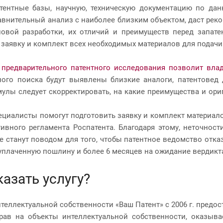
ентные базы, научную, техническую документацию по дан
авнительный анализ с наиболее близким объектом, даст рек
новой разработки, их отличий и преимуществ перед запат
 заявку и комплект всех необходимых материалов для подачи
предварительного патентного исследования позволит влад
ного поиска будут выявлены близкие аналоги, патентове
улы следует скорректировать, на какие преимущества и ори
циалисты помогут подготовить заявку и комплект материало
ивного регламента Роспатента. Благодаря этому, неточнос
е станут поводом для того, чтобы патентное ведомство отка
 уплаченную пошлину и более 6 месяцев на ожидание вердикт
казать услугу?
нтеллектуальной собственности «Ваш Патент» с 2006 г. предо
рав на объекты интеллектуальной собственности, оказыв