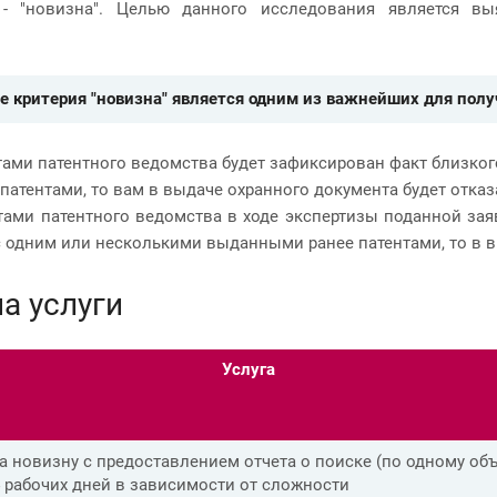
 - "новизна". Целью данного исследования является вы
.
 критерия "новизна" является одним из важнейших для полу
тами патентного ведомства будет зафиксирован факт близког
атентами, то вам в выдаче охранного документа будет отказ
тами патентного ведомства в ходе экспертизы поданной зая
с одним или несколькими выданными ранее патентами, то в в
а услуги
Услуга
а новизну с предоставлением отчета о поиске (по одному объ
14 рабочих дней в зависимости от сложности