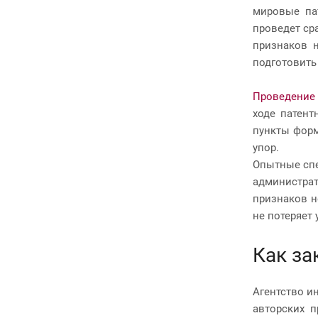
мировые пат
проведет ср
признаков 
подготовить
Проведение 
ходе патент
пункты форм
упор.
Опытные спе
администрат
признаков н
не потеряет
Как за
Агентство и
авторских п