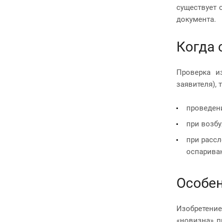
существует 
документа.
Когда 
Проверка и
заявителя), 
проведени
при возбу
при рассл
оспариван
Особе
Изобретени
«новизна» 