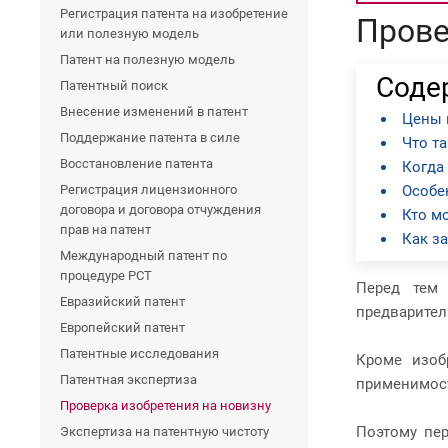
Регистрация патента на изобретение
Прове
или полезную модель
Патент на полезную модель
Соде
Патентный поиск
Внесение изменений в патент
Цены 
Поддержание патента в силе
Что т
Восстановление патента
Когда
Регистрация лицензионного
Особе
договора и договора отчуждения
Кто м
прав на патент
Как за
Международный патент по
процедуре PCT
Перед тем 
Евразийский патент
предварител
Европейский патент
Патентные исследования
Кроме изоб
Патентная экспертиза
применимос
Проверка изобретения на новизну
Поэтому пер
Экспертиза на патентную чистоту