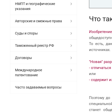
НМПТ и географические
указания
Что та
Авторские и смежные права
Изобретение
Суды и споры
общедоступн
То есть, да
Таможенный реестр РФ
источниках.
Договоры
"Н
овая" разр
- отличаться
Международное
или
патентование
-
содержит и
Часто задаваемые вопросы
Поэтому до 
специальной
станет общ