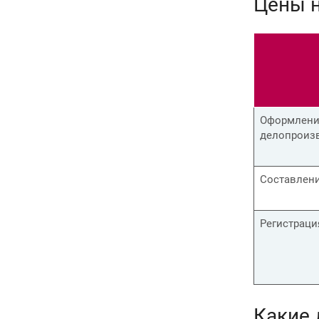
Цены н
Оформление
делопроизв
Составлен
Регистраци
Какие 