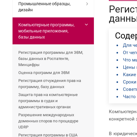
Промышленные образцы,
Регис
дизайн
данны
Компьютерные программы,
мобильные приложения,
Соде
базы данных
Для ч
От че
Регистрация программы для ЭВМ,
базы данных в Роспатенте,
Что м
Минцифры
Цены 
Оценка программ для ЭВМ
Какие
Регистрация отчуждения прав на
Сроки
программу, базу данных
Совет
Защита прав на компьютерные
Часто
программы в судах и
административных органах
Компьютерн
Разрешение международных
конкретной 
доменных споров по процедуре
UDRP
В юридическ
Регистрация программы в США