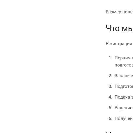
Размер пошл
Что мы
Регистрация
Первич
подгото
Заключе
Подгото
Подача 
Ведение
Получен