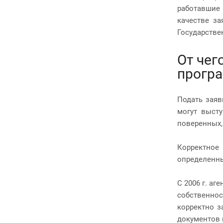
работавшие
качестве за
Государстве
От чег
програ
Подать заяв
могут высту
поверенных,
Корректное
определенны
С 2006 г. а
собственнос
корректно з
документов 