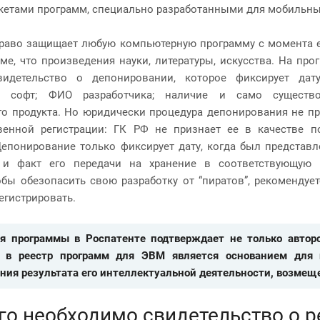
кетами программ, специально разработанными для мобильны
раво защищает любую компьютерную программу с момента е
ме, что произведения науки, литературы, искусства. На пр
видетельство о депонировании, которое фиксирует дат
н софт; ФИО разработчика; наличие и само существо
о продукта. Но юридически процедура депонирования не п
твенной регистрации: ГК РФ не признает ее в качестве п
Депонирование только фиксирует дату, когда был представ
 и факт его передачи на хранение в соответствующую 
обы обезопасить свою разработку от “пиратов”, рекомендуе
егистрировать.
я программы в Роспатенте подтверждает не только авторст
 в реестр программ для ЭВМ является основанием для п
ния результата его интеллектуальной деятельности, возмещ
го необходимо свидетельство о 