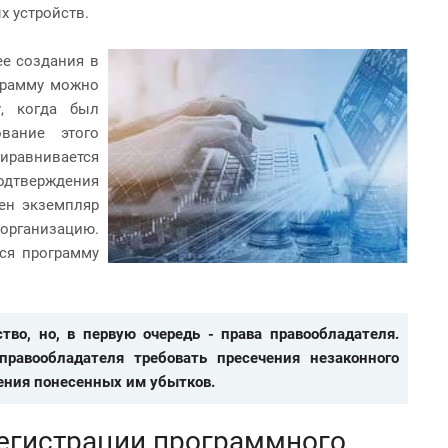
х устройств.
е создания в
ограмму можно
у, когда был
вание этого
риравнивается
одтверждения
лен экземпляр
организацию.
тся программу
во, но, в первую очередь - права правообладателя.
равообладателя требовать пресечения незаконного
ения понесенных им убытков.
регистрации программного