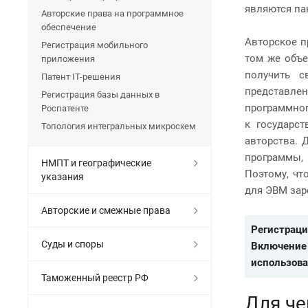
являются па
Авторские права на программное
обеспечение
Авторское п
Регистрация мобильного
том же объе
приложения
получить с
Патент IT-решения
представле
Регистрация базы данных в
программног
Роспатенте
к государс
Топология интегральных микросхем
авторства. 
программы,
НМПТ и географические
Поэтому, чт
указания
для ЭВМ зар
Авторские и смежные права
Регистраци
Суды и споры
Включение
использова
Таможенный реестр РФ
Для че