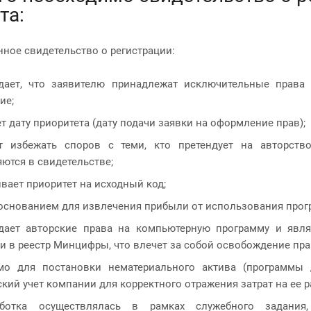
та:
нное свидетельство о регистрации:
дает, что заявителю принадлежат исключительные прав
ие;
т дату приоритета (дату подачи заявки на оформление прав);
т избежать споров с теми, кто претендует на авторство
ются в свидетельстве;
вает приоритет на исходный код;
основанием для извлечения прибыли от использования прогр
дает авторские права на компьютерную программу и явл
и в реестр Минцифры, что влечет за собой освобождение пр
мо для постановки нематериального актива (программы
ский учет компании для корректного отражения затрат на ее р
ботка осуществлялась в рамках служебного задания, 