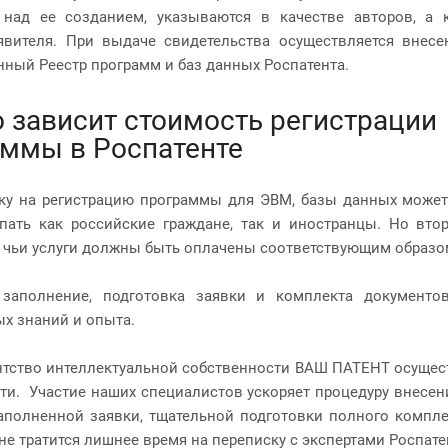
 над ее созданием, указываются в качестве авторов, а 
явителя. При выдаче свидетельства осуществляется внесе
нный Реестр программ и баз данных Роспатента.
о зависит стоимость регистрации
ммы в Роспатенте
ку на регистрацию программы для ЭВМ, базы данных может 
пать как российские граждане, так и иностранцы. Но вт
 чьи услуги должны быть оплачены соответствующим образо
 заполнение, подготовка заявки и комплекта документо
х знаний и опыта.
гентство интеллектуальной собственности ВАШ ПАТЕНТ осуще
ти. Участие наших специалистов ускоряет процедуру внесен
аполненной заявки, тщательной подготовки полного компл
не тратится лишнее время на переписку с экспертами Роспа