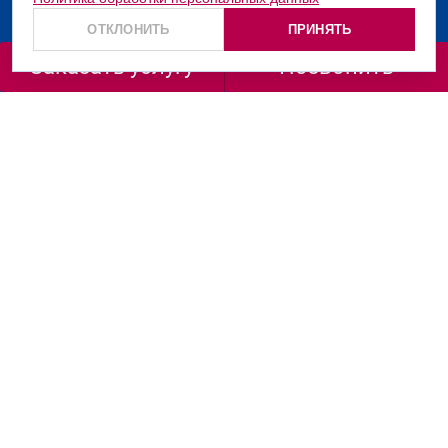
О компании
ОТКЛОНИТЬ
ПРИНЯТЬ
Услуги
Заказать услугу
Позвонить
Заказать звонок
+7 (499) 130-36-66
+7 (800) 201-98-72
ул. Маршала Рыбалко, д. 2, корп. 6, подъезд 1, офис
665/666
info@vashpatent.ru