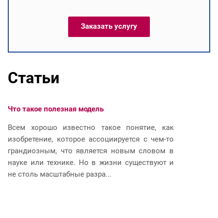
Заказать услугу
Статьи
Что такое полезная модель
Ч
Всем хорошо известно такое понятие, как
И
изобретение, которое ассоциируется с чем-то
р
грандиозным, что является новым словом в
п
науке или технике. Но в жизни существуют и
и
не столь масштабные разра...
юр