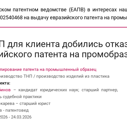
ском патентном ведомстве (ЕАПВ) в интересах на
02540468 на выдачу евразийского патента на пром
П для клиента добились отказ
ийского патента на промобра
лирование патента на промышленный образец
изводство ТНП / производство изделий из пластика
екта:
бинов
– кандидат юридических наук; старший партнер,
ь судебной практики
окарева – старший юрист
в - патентовед
026 - 24.03.2026