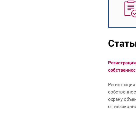
Стать
Что такое "ИНТЕЛЛЕКТУАЛЬНАЯ
Регистрац
СОБСТВЕ...
собственнос.
Интеллектуальная собственность —
Регистрац
это
собственн
результаты интеллектуальной деят
охрану объе
ельности и приравненные к ним
от незаконн
средства индивидуализации
предпринимателей и юридических
лиц, товаров, работ, у...