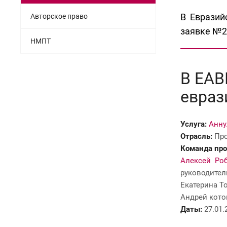
В Евразий
Авторское право
заявке №2
НМПТ
В ЕАВ
евраз
Услуга:
Анну
Отрасль:
Про
Команда про
Алексей Ро
руководител
Екатерина Т
Андрей кото
Даты:
27.01.2