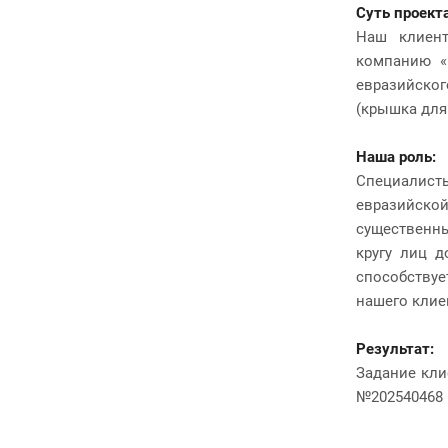
Суть проекта
Наш клиент
компанию «
евразийск
(крышка для 
Наша роль:
Специалисты
евразийской
существенны
кругу лиц 
способству
нашего клие
Результат:
Задание кли
№202540468