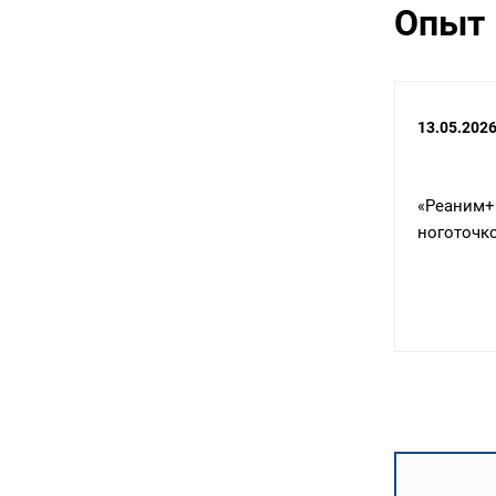
Опыт 
02.06.2026
13.05.202
го
Уже в двух инстанциях отстояли
«Реаним
в
правовую охрану патента на
ноготочк
ов
изобретение № 2745865 нашего
клиента