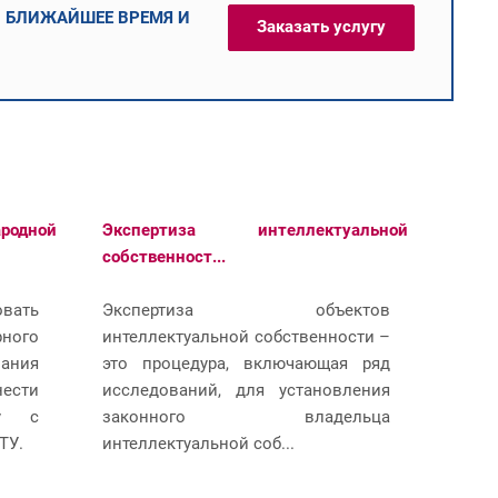
В БЛИЖАЙШЕЕ ВРЕМЯ И
Заказать услугу
одной
Экспертиза интеллектуальной
собственност...
вать
Экспертиза объектов
рного
интеллектуальной собственности –
ания
это процедура, включающая ряд
нести
исследований, для установления
гу с
законного владельца
ТУ.
интеллектуальной соб...