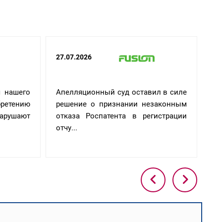
27.07.2026
02
я нашего
Апелляционный суд оставил в силе
До
етению
решение о признании незаконным
зн
нарушают
отказа Роспатента в регистрации
от
отчу...
ус