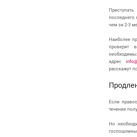
Приступать
последнего 
чем за 2-3 
Наиболее пр
проверят в
необходимых
адрес
info
расскажут п
Продлен
Если правоо
течение пол
Но необход
госпошлины,