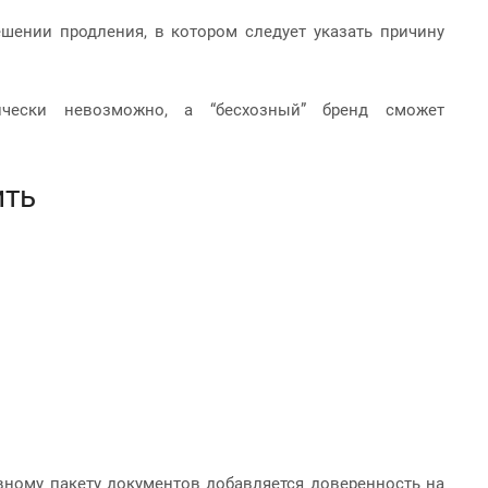
шении продления, в котором следует указать причину
ически невозможно, а “бесхозный” бренд сможет
ить
вному пакету документов добавляется доверенность на