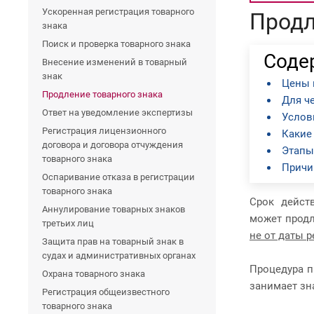
Ускоренная регистрация товарного
Продл
знака
Поиск и проверка товарного знака
Соде
Внесение изменений в товарный
знак
Цены 
Продление товарного знака
Для ч
Ответ на уведомление экспертизы
Услов
Регистрация лицензионного
Какие
договора и договора отчуждения
Этапы
товарного знака
Причи
Оспаривание отказа в регистрации
товарного знака
Срок дейст
Аннулирование товарных знаков
может продл
третьих лиц
не от даты 
Защита прав на товарный знак в
судах и административных органах
Процедура п
Охрана товарного знака
занимает зн
Регистрация общеизвестного
товарного знака