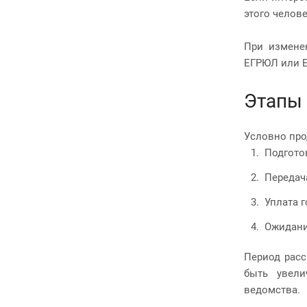
этого челов
При измене
ЕГРЮЛ или Е
Этапы 
Условно про
Подгото
Передач
Уплата 
Ожидани
Период расс
быть увели
ведомства.