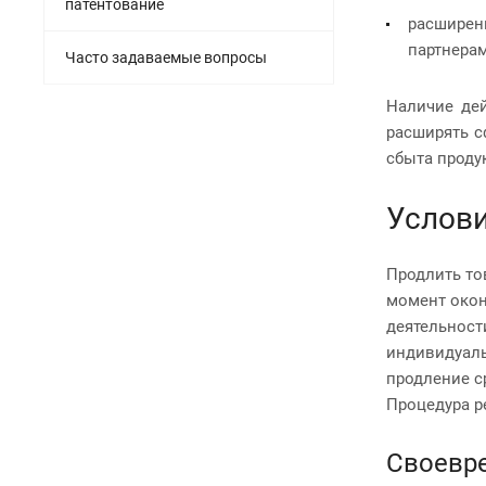
патентование
расширен
партнера
Часто задаваемые вопросы
Наличие де
расширять с
сбыта проду
Услови
Продлить то
момент окон
деятельност
индивидуаль
продление с
Процедура р
Своевр