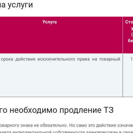
а услуги
Услуга
Сто
(
бе
 срока действия исключительного права на товарный
1
го необходимо продление ТЗ
оварного знака не обязательно. Но само это действие означае
ъекта интеллектуальной собственности заинтересован в свое