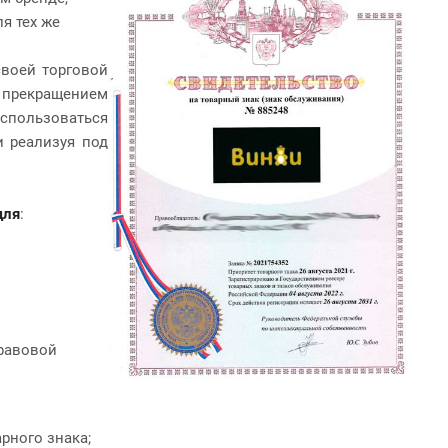
я тех же
своей торговой
о прекращением
спользоваться
и реализуя под
для
:
правовой
рного знака;