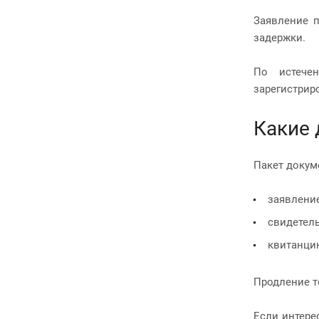
Заявление п
задержки.
По истечен
зарегистрир
Какие 
Пакет докум
заявление
свидетель
квитанци
Продление т
Если интере