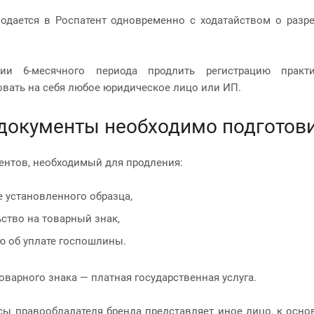
одается в Роспатент одновременно с ходатайством о разре
ии 6-месячного периода продлить регистрацию практ
овать на себя любое юридическое лицо или ИП.
документы необходимо подготов
ентов, необходимый для продления:
 установленного образца,
ство на товарный знак,
ю об уплате госпошлины.
оварного знака — платная государственная услуга.
сы правообладателя бренда представляет иное лицо, к осно