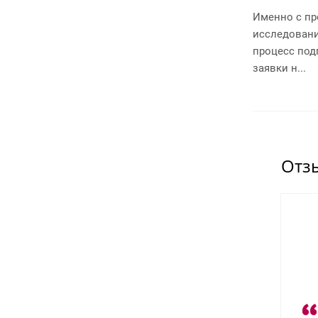
товарный знак как условие
Именно с пр
сохранения прав на него. При этом
исследовани
можно соглас...
процесс под
заявки н...
Отз