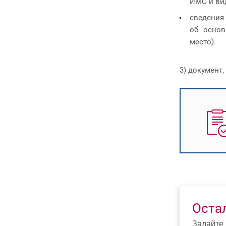
ИМС и ви
сведения
об основ
место).
3) документ
Оста
Задайте 