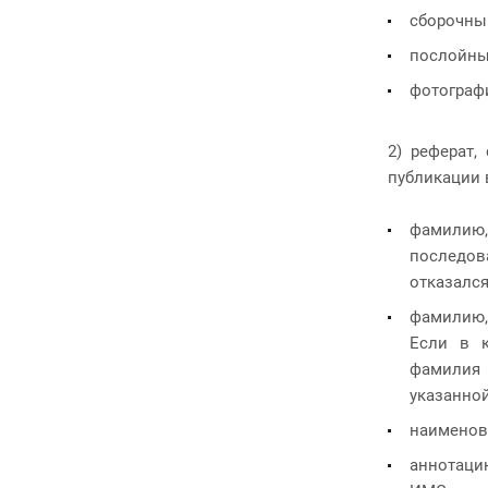
сборочны
послойны
фотограф
2) реферат
публикации 
фамили
последова
отказался
фамилию, 
Если в к
фамилия 
указанной
наименова
аннотацию