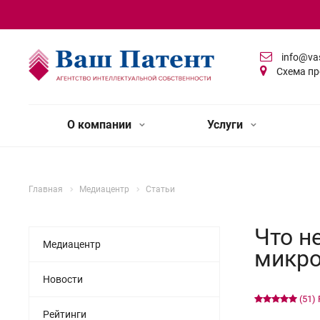
info@va
Схема пр
О компании
Услуги
Главная
Медиацентр
Статьи
Что н
Медиацентр
микр
Новости
(51)
Рейтинги