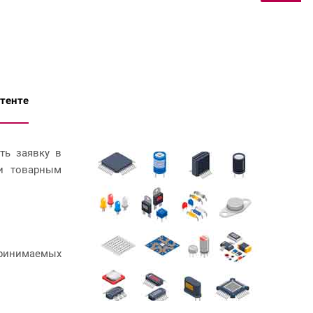
атенте
ть заявку в
 и товарным
ринимаемых