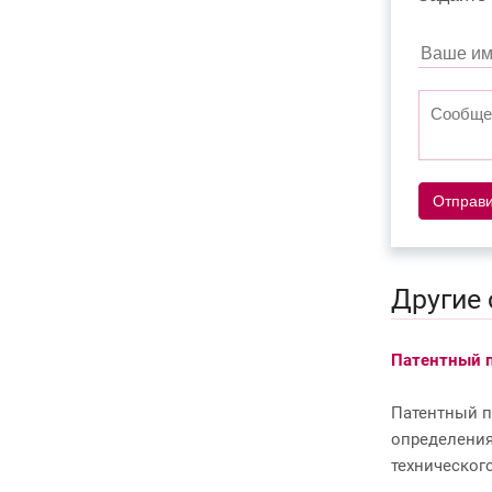
Отправи
Другие 
Особенности рассмотрения споров о
Патентный 
досроч...
Патентный п
В силу положений ст.1484, 1486 ГК
определения
РФ правообладатель обязан
техническог
использовать зарегистрированный