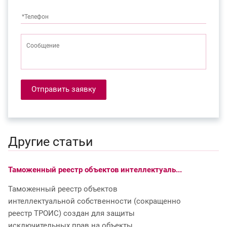
Отправить заявку
Другие статьи
Таможенный реестр объектов интеллектуаль...
Д
Таможенный реестр объектов
П
интеллектуальной собственности (сокращенно
пр
реестр ТРОИС) создан для защиты
в
исключительных прав на объекты
д