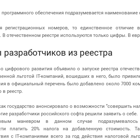
 программного обеспечения подразумевается наименование 
ся регистрационных номеров, то единственное отличие 
 В отечественном реестре используются только цифры. В ев
 разработчиков из реестра
о цифрового развития объявило о запуске реестра отечеств
венной льготой IT-компаний, вошедших в него, было привиле
ия в официальный перечень было добавлено около 7000 комп
 в реестр.
 как государство анонсировало о возможности “совершить н
огие разработчики российского софта решили заявить о себе.
овым маневром в данном случае подразумевалось 
сти платить 20% налога на добавленную стоимость. Та
вия с IT-компаниями всего за год действия налоговой льг