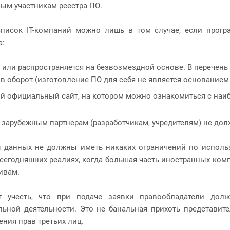
ым участникам реестра ПО.
список IT-компаний можно лишь в том случае, если прогр
а:
 или распространяется на безвозмездной основе. В перечень
в оборот (изготовление ПО для себя не является основание
ой официальный сайт, на котором можно ознакомиться с на
, зарубежным партнерам (разработчикам, учредителям) не дол
 данных не должны иметь никаких ограничений по исполь
 сегодняшних реалиях, когда большая часть иностранных ком
ивам.
т учесть, что при подаче заявки правообладатели долж
льной деятельности. Это не банальная прихоть представит
ения прав третьих лиц.