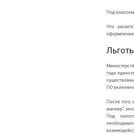
Под классом
Что касает
оформлении.
Льготы
Министерств
года единст
существован
ПО включено
После того,
маневр”, мн
Под налог
необходимо
взаимодейст