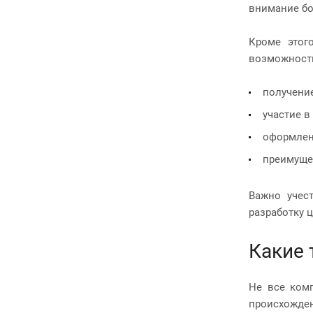
внимание бо
Кроме этого
возможность
получение
участие в
оформлен
преимущес
Важно учест
разработку 
Какие 
Не все ком
происхожден