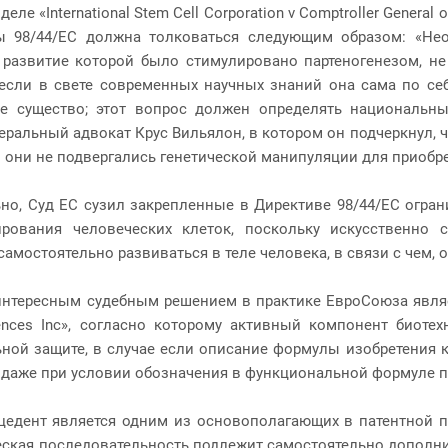
еле «International Stem Cell Corporation v Comptroller General o
ы 98/44/ЕС должна толковаться следующим образом: «Нео
развитие которой было стимулировано партеногенезом, не
если в свете современных научных знаний она сама по се
ое существо; этот вопрос должен определять национальны
еральный адвокат Крус Вильялон, в котором он подчеркнул, 
и они не подвергались генетической манипуляции для приобр
но, Суд ЕС сузил закрепленные в Директиве 98/44/ЕС огран
ирования человеческих клеток, поскольку искусственно 
амостоятельно развиваться в теле человека, в связи с чем, 
нтересным судебным решением в практике ЕвроСоюза являетс
nces Inc», согласно которому активный компонент биотех
ной защите, в случае если описание формулы изобретения к
 даже при условии обозначения в функциональной формуле п
едент является одним из основополагающих в патентной пр
еская последовательность подлежит самостоятельно дополни