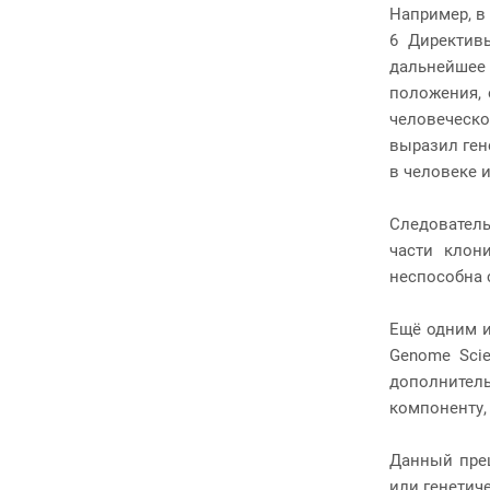
Например, в д
6 Директив
дальнейшее 
положения, 
человеческ
выразил ген
в человеке 
Следователь
части клон
неспособна с
Ещё одним и
Genome Scie
дополнитель
компоненту,
Данный прец
или генетич