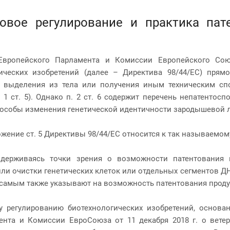
вовое регулирование и практика па
Европейского Парламента и Комиссии Европейского Сою
гических изобретений (далее – Директива 98/44/ЕС) прям
о выделения из тела или получения иным техническим спо
. 1 ст. 5). Однако п. 2 ст. 6 содержит перечень непатенто
пособы изменения генетической идентичности зародышевой 
жение ст. 5 Директивы 98/44/ЕС относится к так называемом
идерживаясь точки зрения о возможности патентования 
ли очистки генетических клеток или отдельных сегментов Д
 самым также указывают на возможность патентования проду
 регулированию биотехнологических изобретений, основан
нта и Комиссии ЕвроСоюза от 11 декабря 2018 г. о вете