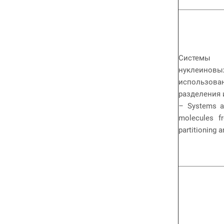
Системы 
нуклеино
использова
разделения 
– Systems an
molecules fr
partitioning 