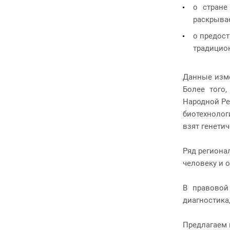
о стране
раскрывае
о предост
традицио
Данные изме
Более того
Народной Ре
биотехнолог
взят генети
Ряд региона
человеку и 
В правовой
диагностика
Предлагаем 