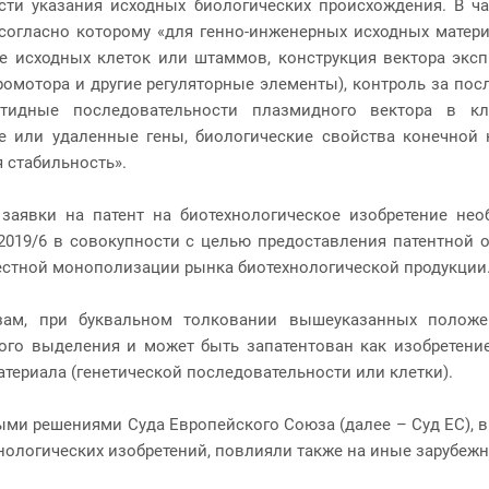
асти указания исходных биологических происхождения. В ча
согласно которому «для генно-инженерных исходных матери
е исходных клеток или штаммов, конструкция вектора эксп
ромотора и другие регуляторные элементы), контроль за п
отидные последовательности плазмидного вектора в кле
 или удаленные гены, биологические свойства конечной 
я стабильность».
 заявки на патент на биотехнологическое изобретение не
2019/6 в совокупности с целью предоставления патентной
стной монополизации рынка биотехнологической продукции
зам, при буквальном толковании вышеуказанных положе
ного выделения и может быть запатентован как изобретен
атериала (генетической последовательности или клетки).
ми решениями Суда Европейского Союза (далее – Суд ЕС), в
нологических изобретений, повлияли также на иные зарубеж