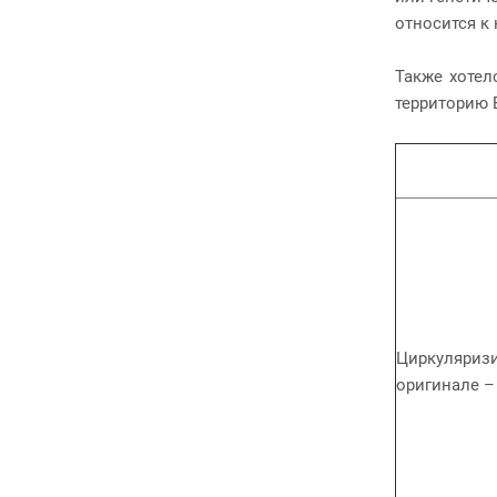
относится к
Также хотел
территорию 
Циркуляризи
оригинале – C