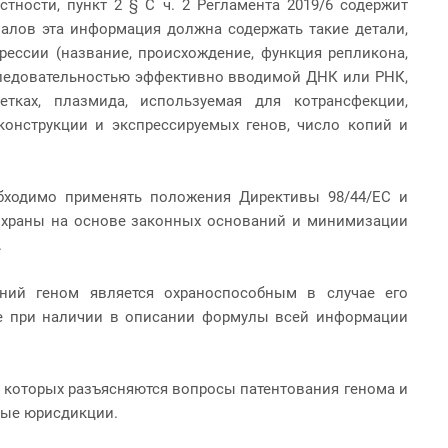
стности, пункт 2 § С ч. 2 Регламента 2019/6 содержит
алов эта информация должна содержать такие детали,
рессии (название, происхождение, функция репликона,
оследовательностью эффективно вводимой ДНК или РНК,
тках, плазмида, используемая для котрансфекции,
конструкции и экспрессируемых генов, число копий и
обходимо применять положения Директивы 98/44/ЕС и
 охраны на основе законных оснований и минимизации
.
ний геном является охраноспособным в случае его
ие при наличии в описании формулы всей информации
 которых разъясняются вопросы патентования генома и
ные юрисдикции.