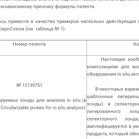
 независимому признаку формулы патента.
ось привести в качестве примеров несколько действующих 
ЕвроСоюза (см. таблица № 1).
Номер патента
Ко
Настоящее изобрете
композициям для ана
обнаружения in situ и
№ 12139751
В некоторых вариант
шаблонные лигирующ
руемые зонды для анализа in situ (в
зонды) и селекторн
ircularizable probes for in situ analysis)
лигированного зон
селекторного зонд
амплифицируется в ре
продукта, который обн