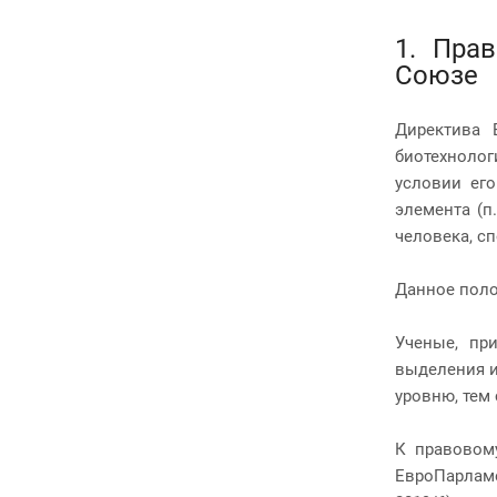
1. Пра
Союзе
Директива 
биотехноло
условии ег
элемента (п
человека, с
Данное поло
Ученые, пр
выделения и
уровню, тем
К правовому
ЕвроПарламе