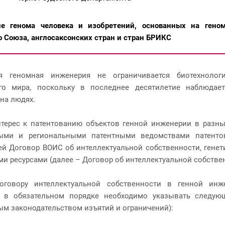
ие генома человека и изобретений, основанных на геном
о Союза, англосаксонских стран и стран БРИКС
я геномная инженерия не ограничивается биотехноло
ого мира, поскольку в последнее десятилетие наблюдае
на людях.
нтерес к патентованию объектов генной инженерии в разн
ыми и региональными патентными ведомствами патенто
й Договор ВОИС об интеллектуальной собственности, генети
ми ресурсами (далее – Договор об интеллектуальной собстве
оговору интеллектуальной собственности в генной инже
е в обязательном порядке необходимо указывать следу
м законодательством изъятий и ограничений):