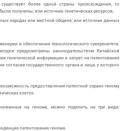
 существует более одной страны происхождения, то
 были получены; или источник генетических ресурсов;
ных народах или местной общине; или источник данных
енерии и обеспечения технологического суверенитета.
ресурсе предусмотрены законодательством Китайской
ник генетической информации и запрет на патентования
я согласия государственного органа и лица, у которого
возможность предоставления патентной охране геному
ических клеток.
снованные на геноме, можно поделить на три вида:
енденция патентования генома.