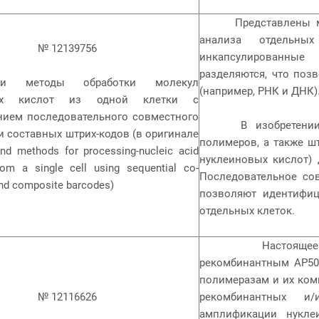
Представлены мето
анализа отдельны
№ 12139756
инкапсулированные
разделяются, что поз
и методы обработки молекул
(например, РНК и ДНК)
вых кислот из одной клетки с
нием последовательного совместного
В изобретении ис
и составных штрих-кодов (в оригинале
полимеров, а также ш
d methods for processing-nucleic acid
нуклеиновых кислот) 
om a single cell using sequential co-
Последовательное сов
and composite barcodes)
позволяют идентифи
отдельных клеток.
Настоящее изобр
рекомбинантным AP50-
полимеразам и их ком
№ 12116626
рекомбинантных и
амплификации нукле