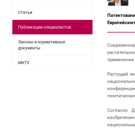
Статьи
Патентован
Европейског
Публикации специалистов
Законы и нормативные
Современна
документы
растительн
применения 
МКТУ
Растущий и
национальн
конференцие
генетически
Согласно Д
изобретени
национальны