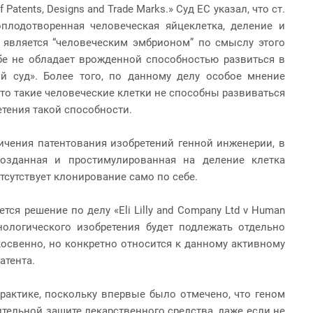
f Patents, Designs and Trade Marks.» Суд ЕС указал, что ст.
плодотворенная человеческая яйцеклетка, деление и
 является “человеческим эмбрионом” по смыслу этого
бе не обладает врожденной способностью развиться в
й суд». Более того, по данному делу особое мнение
что такие человеческие клетки не способны развиваться
етения такой способности.
ичения патентования изобретений генной инженерии, в
созданная и простимулированная на деление клетка
отсутствует клонирование само по себе.
я решение по делу «Eli Lilly and Company Ltd v Human
нологического изобретения будет подлежать отдельно
освенно, но конкретно относится к данному активному
атента.
актике, поскольку впервые было отмечено, что геном
тельной защите лекарственного средства, даже если не