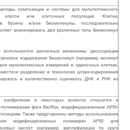
ды, композиции и системы для мультиплексного
х клеток или клеточных популяций. Клетки,
 в бусины и/или биомолекулы, последовательно
воляет анализировать два различных типа биомолекул
.
пользуются различные механизмы диссоциации
триховое кодирование биомолекул (например, молекул
для мультиплексных измерений в одиночных клетках.
местное разделение и технология штрих-кодирования
цировать и количественно оценивать ДНК и РНК из
етение в некоторых аспектах относится к
полимеразам фага Bacillus, модифицированным AP50-
позициям. Также представлены методы использования
/или модифицированных полимераз AP50 для
иновых кислот (например, амплификации по кругу