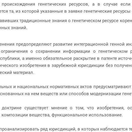
 происхождения генетических ресурсов, а в случае если
тся та, из которой указанные в заявке генетические ресурсы
авивших традиционные знания о генетическом ресурсе корен
нных знаний.
нения предопределяют развитие интеграционной генной инж
, ограничения о сохранении информации о генетическом 
спублики, а именно обязательное раскрытие в патенте источ
ического изобретения в зарубежной юрисдикции без получени
ческий материал.
льных и национальных нормативных актов предусматривают 
основанных на нем веществ или способов модернизации генет
 доктрине существует мнение о том, что изобретения, о
, композиции вещества, функциональное использование.
проанализировать ряд юрисдикций, в которых наблюдается т