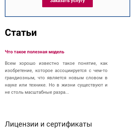
Заказать услугу
Статьи
Что такое полезная модель
Ч
Всем хорошо известно такое понятие, как
И
изобретение, которое ассоциируется с чем-то
р
грандиозным, что является новым словом в
п
науке или технике. Но в жизни существуют и
и
не столь масштабные разра...
юр
Лицензии и сертификаты