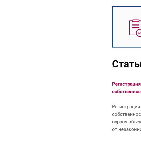
Стать
Что такое "ИНТЕЛЛЕКТУАЛЬНАЯ
Регистрац
СОБСТВЕ...
собственнос.
Интеллектуальная собственность —
Регистрац
это
собственн
результаты интеллектуальной деят
охрану объе
ельности и приравненные к ним
от незаконн
средства индивидуализации