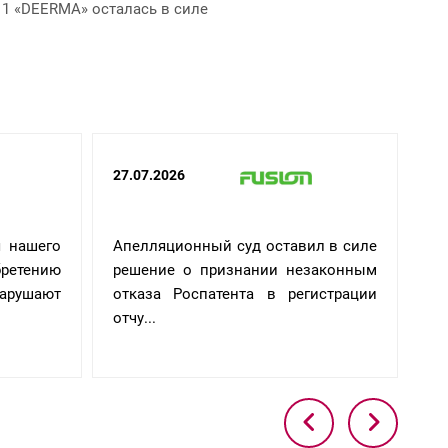
11 «DEERMA» осталась в силе
27.07.2026
02
я нашего
Апелляционный суд оставил в силе
До
етению
решение о признании незаконным
зн
нарушают
отказа Роспатента в регистрации
от
отчу...
ус