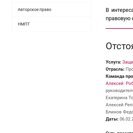
В интерес
Авторское право
правовую 
НМПТ
Отсто
Услуга:
Защи
Отрасль:
Про
Команда про
Алексей Ро
руководител
Екатерина Т
Алексей Реп
Блинов Федо
Даты:
06.02.