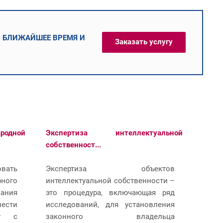
В БЛИЖАЙШЕЕ ВРЕМЯ И
Заказать услугу
одной
Экспертиза интеллектуальной
собственност...
вать
Экспертиза объектов
рного
интеллектуальной собственности –
ания
это процедура, включающая ряд
нести
исследований, для установления
гу с
законного владельца