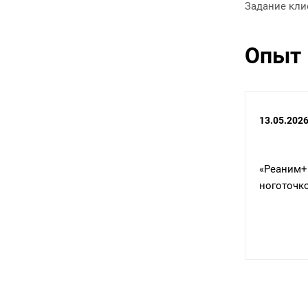
Задание кли
Опыт 
02.06.2026
13.05.202
го
Уже в двух инстанциях отстояли
«Реаним
в
правовую охрану патента на
ноготочк
ов
изобретение № 2745865 нашего
клиента