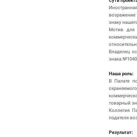
Суть проекта
Иностранна
возражение
знаку нашег
Мотив для 
коммерческ
относительн
Владелец ос
знака №104
Наша роль:
В Палате п
охраняемого
коммерческо
товарный зн
Коллегия П
подателя во
Результат: