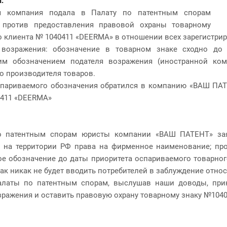
:
я компания подала в Палату по патентным спорам
 против предоставления правовой охраны товарному
о клиента № 1040411 «DEERMA» в отношении всех зарегистри
возражения: обозначение в товарном знаке сходно д
им обозначением подателя возражения (иностранной ком
о производителя товаров.
париваемого обозначения обратился в компанию «ВАШ ПАТ
0411 «DEERMA»
о патентным спорам юристы компании «ВАШ ПАТЕНТ» заяв
 на территории РФ права на фирменное наименование; пр
е обозначение до даты приоритета оспариваемого товарного
ак никак не будет вводить потребителей в заблуждение отно
алаты по патентным спорам, выслушав наши доводы, прин
зражения и оставить правовую охрану товарному знаку №104