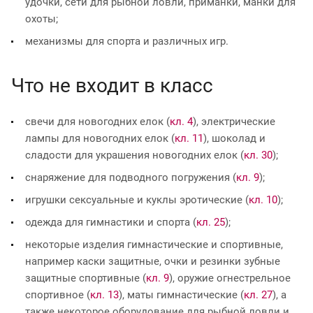
удочки, сети для рыбной ловли, приманки, манки для
охоты;
механизмы для спорта и различных игр.
Что не входит в класс
свечи для новогодних елок (
кл. 4
), электрические
лампы для новогодних елок (
кл. 11
), шоколад и
сладости для украшения новогодних елок (
кл. 30
);
снаряжение для подводного погружения (
кл. 9
);
игрушки сексуальные и куклы эротические (
кл. 10
);
одежда для гимнастики и спорта (
кл. 25
);
некоторые изделия гимнастические и спортивные,
например каски защитные, очки и резинки зубные
защитные спортивные (
кл. 9
), оружие огнестрельное
спортивное (
кл. 13
), маты гимнастические (
кл. 27
), а
также некоторое оборудование для рыбной ловли и